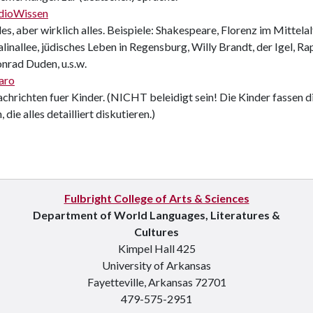
dioWissen
les, aber wirklich alles. Beispiele: Shakespeare, Florenz im Mittel
alinallee, jüdisches Leben in Regensburg, Willy Brandt, der Igel, 
nrad Duden, u.s.w.
aro
chrichten fuer Kinder. (NICHT beleidigt sein! Die Kinder fassen
n, die alles detailliert diskutieren.)
Fulbright College of Arts & Sciences
Department of World Languages, Literatures &
Cultures
Kimpel Hall 425
University of Arkansas
Fayetteville, Arkansas 72701
479-575-2951