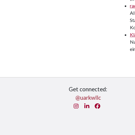
ra
Al
St
Ko
Kl
Na
ei
Get connected:
@uarkwllc
Instagram
LinkedIn
Facebook