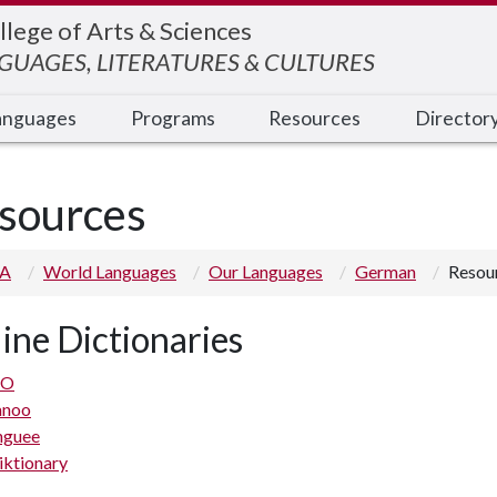
llege of Arts & Sciences
UAGES, LITERATURES & CULTURES
anguages
Programs
Resources
Director
sources
 A
World Languages
Our Languages
German
Resou
ine Dictionaries
EO
anoo
nguee
ktionary