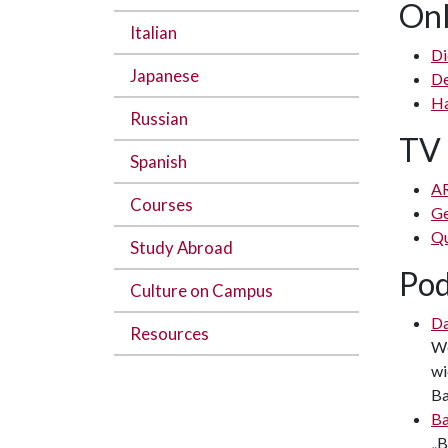
Onl
Italian
Di
Japanese
De
Ha
Russian
TV 
Spanish
AR
Courses
Ge
Qu
Study Abroad
Pod
Culture on Campus
Da
Resources
We
wi
Ba
Ba
„B