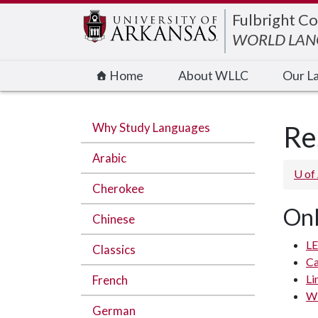
Edit webpage
Fulbright Co
WORLD LANG
Home
About WLLC
Our L
Why Study Languages
Re
Arabic
U of
Cherokee
Onl
Chinese
L
Classics
C
Li
French
Wi
German