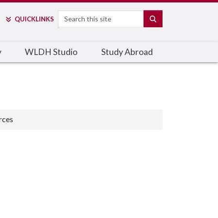
Search
SEARCH
QUICK
LINKS
y
WLDH Studio
Study Abroad
rces